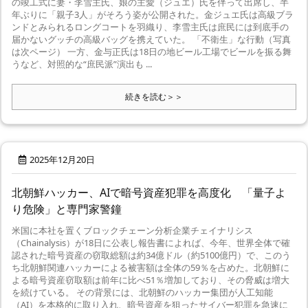
の竣工式に妻・李雪主氏、娘の主愛（ジュエ）氏を伴って出席し、半
年ぶりに「親子3人」がそろう姿が公開された。金ジュエ氏は高級ブラ
ンドとみられるロングコートを羽織り、李雪主氏は庶民には到底手の
届かないグッチの高級バッグを携えていた。 「不衛生」な行動（写真
は次ページ） 一方、金与正氏は18日の地ビール工場でビールを振る舞
うなど、対照的な“庶民派”演出も ...
続きを読む＞＞
2025年12月20日
北朝鮮ハッカー、AIで暗号資産犯罪を高度化 「量子よ
り危険」と専門家警鐘
米国に本社を置くブロックチェーン分析企業チェイナリシス
（Chainalysis）が18日に公表し報告書によれば、今年、世界全体で確
認された暗号資産の窃取総額は約34億ドル（約5100億円）で、このう
ち北朝鮮関連ハッカーによる被害額は全体の59％を占めた。北朝鮮に
よる暗号資産窃取額は前年に比べ51％増加しており、その脅威は増大
を続けている。 その背景には、北朝鮮のハッカー集団が人工知能
（AI）を本格的に取り入れ、暗号資産を狙ったサイバー犯罪を急速に