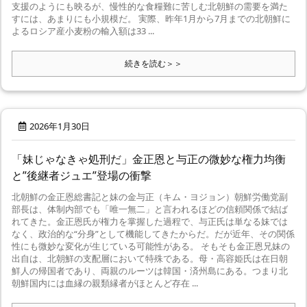
支援のようにも映るが、慢性的な食糧難に苦しむ北朝鮮の需要を満た
すには、あまりにも小規模だ。 実際、昨年1月から7月までの北朝鮮に
よるロシア産小麦粉の輸入額は33 ...
続きを読む＞＞
2026年1月30日
「妹じゃなきゃ処刑だ」金正恩と与正の微妙な権力均衡
と”後継者ジュエ”登場の衝撃
北朝鮮の金正恩総書記と妹の金与正（キム・ヨジョン）朝鮮労働党副
部長は、体制内部でも「唯一無二」と言われるほどの信頼関係で結ば
れてきた。金正恩氏が権力を掌握した過程で、与正氏は単なる妹では
なく、政治的な“分身”として機能してきたからだ。だが近年、その関係
性にも微妙な変化が生じている可能性がある。 そもそも金正恩兄妹の
出自は、北朝鮮の支配層において特殊である。母・高容姫氏は在日朝
鮮人の帰国者であり、両親のルーツは韓国・済州島にある。つまり北
朝鮮国内には血縁の親類縁者がほとんど存在 ...