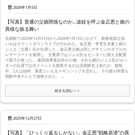
2026年1月5日
【写真】普通の父娘関係なのか…波紋を呼ぶ金正恩と娘の
異様な振る舞い
北朝鮮で2025年12月31日から2026年1月1日にかけて、新春祝賀公演、
いわばカウントダウンライブが行われた。金正恩・李雪主夫妻と娘の
ジュエ（主愛）氏が出席した。金正恩父娘は同じデザインのダブルの
レザーコートを着用し、主賓席ではジュエ氏をセンターに据える配置
で親子が座った。 最高指導者以外の人物、それも娘のジュエ氏がセン
ターの位置で公式イベントを観覧するのは北朝鮮史上初だが、観覧
中、2人は始終、過度といえるスキンシップを交わし、その姿が何度も
朝鮮中央テレビで放映された。 ...
続きを読む＞＞
2025年12月27日
【写真】「ひっくり返るしかない」金正恩”戦略原潜”の異