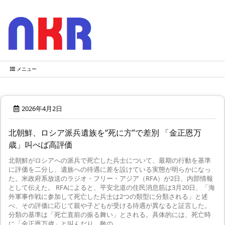
メニュー
2026年4月2日
北朝鮮、ロシア派兵遺族を“死に方”で差別 「金正恩万
歳」叫べば高評価
北朝鮮がロシアへの派兵で死亡した兵士について、最期の行動を基準
に評価を二分し、遺族への待遇に差を設けている実態が明らかになっ
た。米政府系放送のラジオ・フリー・アジア（RFA）が2日、内部情報
として伝えた。 RFAによると、平安北道の住民消息筋は3月20日、「海
外軍事作戦に参加して死亡した兵士は2つの類型に分類される」と述
べ、その評価に応じて親や子どもが受ける待遇が異なると証言した。
分類の基準は「死亡直前の振る舞い」とされる。具体的には、死亡時
に「金正恩万歳」と叫んだり、敵の ...