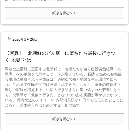
続きを読む＞＞
2026年3月26日
【写真】「北朝鮮のどん底」に堕ちたら最後に行きつ
く“地獄”とは
深刻な生活難に直面する北朝鮮で、若者たちが自ら建設労働組織「突
撃隊」への参加を志願するケースが増えている。 国家が進める各種建
設現場に動員される突撃隊は、過酷な労働と劣悪な生活環境で知ら
れ、これまで住民の間では忌避されてきた。しかし、食事の確保すら
難しい家庭が増える中、生活の行き詰まりに追い込まれた若者にとっ
て、突撃隊が「最後の行き先」となりつつある実態が浮かび上がって
いる。 黄海北道のデイリーNK内部消息筋が13日までに伝えたところに
よると、沙里院市をはじめとする一部地域で ...
続きを読む＞＞