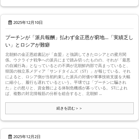
2025年12月10日
プーチンが「派兵報酬」払わず金正恩が窮地…「実績乏し
い」とロシアが難癖
北朝鮮の金正恩総書記が「血盟」と強調してきたロシアとの蜜月関
係。ウクライナ戦争への派兵にまで踏み切ったものの、それが「最悪
の自滅行為」となっているとの不満が北朝鮮内部で高まっていると、
韓国の独立系メディア「サンドタイムズ（ST）」が報じている。それ
によると、ロシア側が当初約束した派兵の対価や軍事技術支援を大幅
に縮小し、履行も遅れているという。平壌では「プーチンに騙され
た」との怒りと、資金難による体制危機感が募っている。 STによれ
ば、複数の対北情報筋の分析を総合すると、北朝鮮 ...
続きを読む＞＞
2025年12月2日