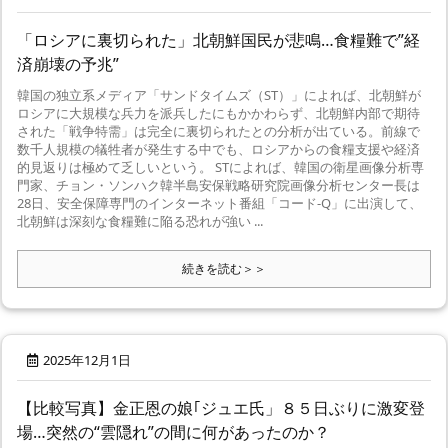
「ロシアに裏切られた」北朝鮮国民が悲鳴…食糧難で”経
済崩壊の予兆”
韓国の独立系メディア「サンドタイムズ（ST）」によれば、北朝鮮が
ロシアに大規模な兵力を派兵したにもかかわらず、北朝鮮内部で期待
された「戦争特需」は完全に裏切られたとの分析が出ている。前線で
数千人規模の犠牲者が発生する中でも、ロシアからの食糧支援や経済
的見返りは極めて乏しいという。 STによれば、韓国の衛星画像分析専
門家、チョン・ソンハク韓半島安保戦略研究院画像分析センター長は
28日、安全保障専門のインターネット番組「コード-Q」に出演して、
北朝鮮は深刻な食糧難に陥る恐れが強い ...
続きを読む＞＞
2025年12月1日
【比較写真】金正恩の娘｢ジュエ氏」８５日ぶりに激変登
場…突然の“雲隠れ”の間に何があったのか？