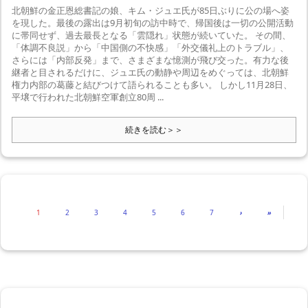
北朝鮮の金正恩総書記の娘、キム・ジュエ氏が85日ぶりに公の場へ姿
を現した。最後の露出は9月初旬の訪中時で、帰国後は一切の公開活動
に帯同せず、過去最長となる「雲隠れ」状態が続いていた。 その間、
「体調不良説」から「中国側の不快感」「外交儀礼上のトラブル」、
さらには「内部反発」まで、さまざまな憶測が飛び交った。有力な後
継者と目されるだけに、ジュエ氏の動静や周辺をめぐっては、北朝鮮
権力内部の葛藤と結びつけて語られることも多い。 しかし11月28日、
平壌で行われた北朝鮮空軍創立80周 ...
続きを読む＞＞
1
2
3
4
5
6
7
›
»