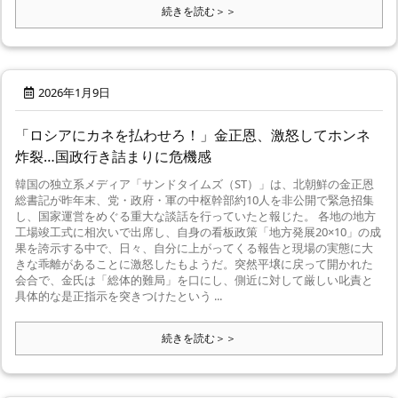
続きを読む＞＞
2026年1月9日
「ロシアにカネを払わせろ！」金正恩、激怒してホンネ
炸裂…国政行き詰まりに危機感
韓国の独立系メディア「サンドタイムズ（ST）」は、北朝鮮の金正恩
総書記が昨年末、党・政府・軍の中枢幹部約10人を非公開で緊急招集
し、国家運営をめぐる重大な談話を行っていたと報じた。 各地の地方
工場竣工式に相次いで出席し、自身の看板政策「地方発展20×10」の成
果を誇示する中で、日々、自分に上がってくる報告と現場の実態に大
きな乖離があることに激怒したもようだ。突然平壌に戻って開かれた
会合で、金氏は「総体的難局」を口にし、側近に対して厳しい叱責と
具体的な是正指示を突きつけたという ...
続きを読む＞＞