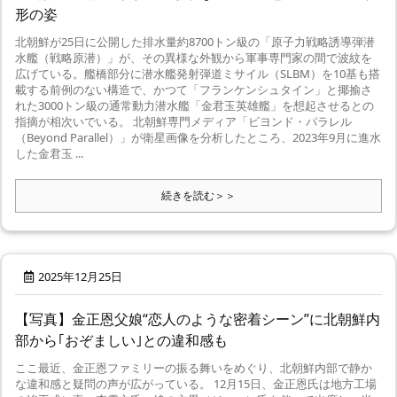
形の姿
北朝鮮が25日に公開した排水量約8700トン級の「原子力戦略誘導弾潜
水艦（戦略原潜）」が、その異様な外観から軍事専門家の間で波紋を
広げている。艦橋部分に潜水艦発射弾道ミサイル（SLBM）を10基も搭
載する前例のない構造で、かつて「フランケンシュタイン」と揶揄さ
れた3000トン級の通常動力潜水艦「金君玉英雄艦」を想起させるとの
指摘が相次いでいる。 北朝鮮専門メディア「ビヨンド・パラレル
（Beyond Parallel）」が衛星画像を分析したところ、2023年9月に進水
した金君玉 ...
続きを読む＞＞
2025年12月25日
【写真】金正恩父娘“恋人のような密着シーン”に北朝鮮内
部から｢おぞましい｣との違和感も
ここ最近、金正恩ファミリーの振る舞いをめぐり、北朝鮮内部で静か
な違和感と疑問の声が広がっている。 12月15日、金正恩氏は地方工場