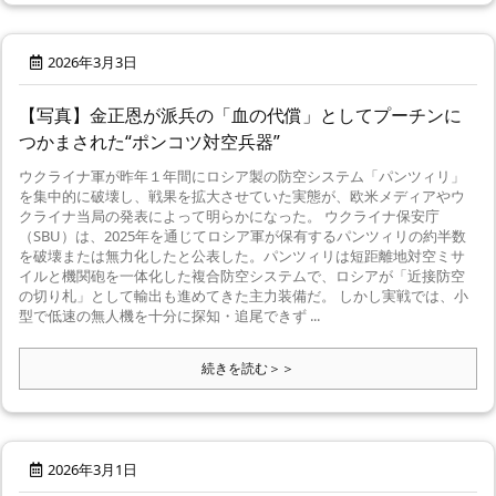
2026年3月3日
【写真】金正恩が派兵の「血の代償」としてプーチンに
つかまされた“ポンコツ対空兵器”
ウクライナ軍が昨年１年間にロシア製の防空システム「パンツィリ」
を集中的に破壊し、戦果を拡大させていた実態が、欧米メディアやウ
クライナ当局の発表によって明らかになった。 ウクライナ保安庁
（SBU）は、2025年を通じてロシア軍が保有するパンツィリの約半数
を破壊または無力化したと公表した。パンツィリは短距離地対空ミサ
イルと機関砲を一体化した複合防空システムで、ロシアが「近接防空
の切り札」として輸出も進めてきた主力装備だ。 しかし実戦では、小
型で低速の無人機を十分に探知・追尾できず ...
続きを読む＞＞
2026年3月1日