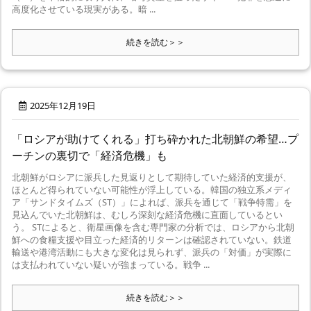
高度化させている現実がある。暗 ...
続きを読む＞＞
2025年12月19日
「ロシアが助けてくれる」打ち砕かれた北朝鮮の希望…プ
ーチンの裏切で「経済危機」も
北朝鮮がロシアに派兵した見返りとして期待していた経済的支援が、
ほとんど得られていない可能性が浮上している。韓国の独立系メディ
ア「サンドタイムズ（ST）」によれば、派兵を通じて「戦争特需」を
見込んでいた北朝鮮は、むしろ深刻な経済危機に直面しているとい
う。 STによると、衛星画像を含む専門家の分析では、ロシアから北朝
鮮への食糧支援や目立った経済的リターンは確認されていない。鉄道
輸送や港湾活動にも大きな変化は見られず、派兵の「対価」が実際に
は支払われていない疑いが強まっている。戦争 ...
続きを読む＞＞