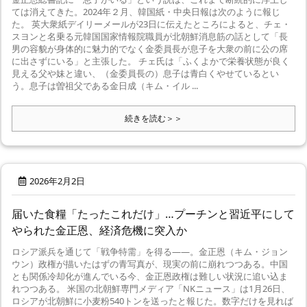
ては消えてきた。2024年２月、韓国紙・中央日報は次のように報じ
た。 英大衆紙デイリーメールが23日に伝えたところによると、チェ・
スヨンと名乗る元韓国国家情報院職員が北朝鮮消息筋の話として「長
男の容貌が身体的に魅力的でなく金委員長が息子を大衆の前に公の席
に出さずにいる」と主張した。 チェ氏は「ふくよかで栄養状態が良く
見える父や妹と違い、（金委員長の）息子は青白くやせているとい
う。息子は曽祖父である金日成（キム・イル ...
続きを読む＞＞
2026年2月2日
届いた食糧「たったこれだけ」…プーチンと習近平にして
やられた金正恩、経済危機に突入か
ロシア派兵を通じて「戦争特需」を得る――。金正恩（キム・ジョン
ウン）政権が描いたはずの青写真が、現実の前に崩れつつある。中国
とも関係冷却化が進んでいる今、金正恩政権は難しい状況に追い込ま
れつつある。 米国の北朝鮮専門メディア「NKニュース」は1月26日、
ロシアが北朝鮮に小麦粉540トンを送ったと報じた。数字だけを見れば