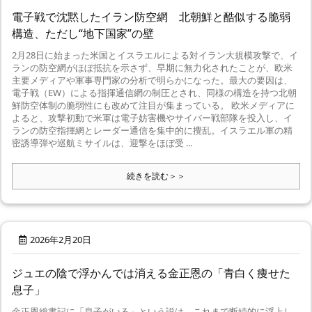
電子戦で沈黙したイラン防空網 北朝鮮と酷似する脆弱
構造、ただし“地下国家”の壁
2月28日に始まった米国とイスラエルによる対イラン大規模攻撃で、イ
ランの防空網がほぼ抵抗を示さず、早期に無力化されたことが、欧米
主要メディアや軍事専門家の分析で明らかになった。最大の要因は、
電子戦（EW）による指揮通信網の制圧とされ、同様の構造を持つ北朝
鮮防空体制の脆弱性にも改めて注目が集まっている。 欧米メディアに
よると、攻撃初動で米軍は電子妨害機やサイバー戦部隊を投入し、イ
ランの防空指揮網とレーダー通信を集中的に攪乱。イスラエル軍の精
密誘導弾や巡航ミサイルは、迎撃をほぼ受 ...
続きを読む＞＞
2026年2月20日
ジュエの陰で浮かんでは消える金正恩の「青白く痩せた
息子」
金正恩総書記に「息子がいる」という説は、これまで断続的に浮上し