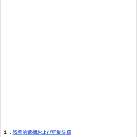
１．
恣意的逮捕および強制失踪