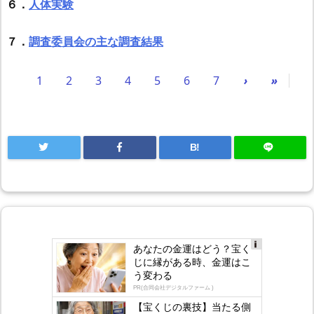
６．
人体実験
７．
調査委員会の主な調査結果
1
2
3
4
5
6
7
›
»
B!
あなたの金運はどう？宝く
Ad
じに縁がある時、金運はこ
s
う変わる
by
lo
PR(合同会社デジタルファーム )
gly
【宝くじの裏技】当たる側