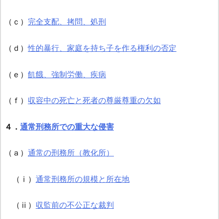
（ｃ）
完全支配、拷問、処刑
（ｄ）
性的暴行、家庭を持ち子を作る権利の否定
（ｅ）
飢餓、強制労働、疾病
（ｆ）
収容中の死亡と死者の尊厳尊重の欠如
４．
通常刑務所での重大な侵害
（ａ）
通常の刑務所（教化所）
（ⅰ）
通常刑務所の規模と所在地
（ⅱ）
収監前の不公正な裁判