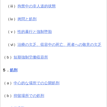
（ⅲ）
拘禁中の非人道的状態
（ⅳ）
拷問と処刑
（ｖ）
性的暴行と強制堕胎
（ⅵ）
治療の欠乏、収容中の死亡、死者への敬意の欠乏
（ｂ）
短期強制労働収容所
５．
処刑
（ａ）
中心的な場所での公開処刑
（ｂ）
抑留場所での処刑