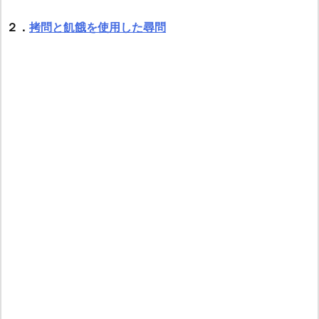
２．
拷問と飢餓を使用した尋問