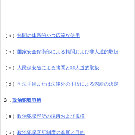
（ａ）
拷問の体系的かつ広範な使用
（ｂ）
国家安全保衛部による拷問および非人道的取扱
（ｃ）
人民保安省による拷問と非人道的取扱
（ｄ）
司法手続または法律外の手段による懲罰の決定
３．
政治犯収容所
（ａ）
政治犯収容所の場所および規模
（ｂ）
政治犯収容所制度の進展と目的