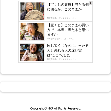
【宝くじの裏技】当たる側
Ad
に回るか、このままか
s
by
lo
PR(合同会社デジタルファーム )
gly
【宝くじ】このままの買い
方で、本当に当たると思い
ますか
PR(合同会社デジタルファーム )
同じ宝くじなのに、当たる
人と外れる人の違い実
は“ここ”でした
PR(合同会社デジタルファーム )
Copyright ©
NKR
All Rights Reserved.