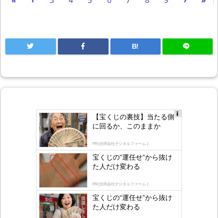
B!
【宝くじの裏技】当たる側
Ad
に回るか、このままか
s
by
lo
PR(合同会社デジタルファーム )
gly
宝くじの“運任せ”から抜け
た人だけ変わる
PR(合同会社デジタルファーム )
宝くじの“運任せ”から抜け
た人だけ変わる