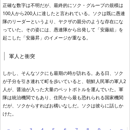
正確な数字は不明だが、最終的にソク・グループの規模は
100人から200人に達したと言われている。ソクは既に愚連
隊のリーダーというより、ヤクザの親分のような存在にな
っていた。その姿には、愚連隊から出発して「安藤組」を
起こした「安藤昇」のイメージが重なる。
軍人と衝突
しかし、そんなソクにも最期の時が訪れる。ある日、ソク
が子分を引き連れて町を歩いていると、朝鮮人民軍の軍人2
人が、醤油が入った大量のペットボトルを運んでいた。軍
隊は統治機関でもあり、住民から最も恐れられる国家機関
だが、ソクからすればお構いなしだ。ソクは彼らに話しか
けた。
«
‹
3
4
5
6
7
8
9
›
»