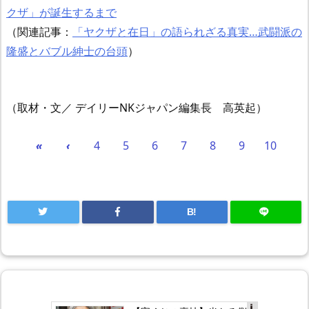
クザ」が誕生するまで
（関連記事：
「ヤクザと在日」の語られざる真実…武闘派の
隆盛とバブル紳士の台頭
）
（取材・文／ デイリーNKジャパン編集長 高英起）
«
‹
4
5
6
7
8
9
10
B!