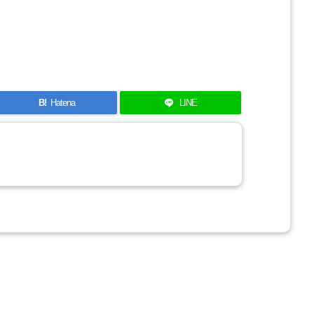
B!
Hatena
LINE