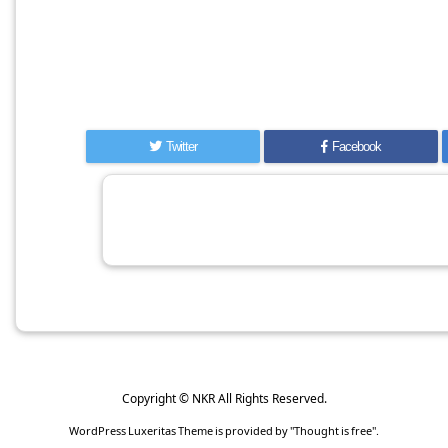
Twitter
Facebook
Copyright ©
NKR
All Rights Reserved.
WordPress Luxeritas Theme is provided by "
Thought is free
".