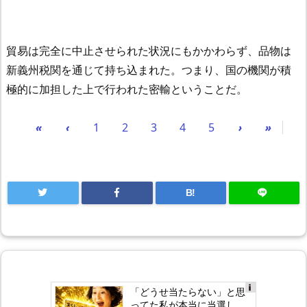
貿易は完全に中止させられた状況にもかかわらず、品物は
新義州税関を通じて持ち込まれた。つまり、国の機関が積
極的に加担した上で行われた密輸ということだ。
«
‹
1
2
3
4
5
›
»
B!
「どうせ当たらない」と思
Ad
ってた私が本当に当選し