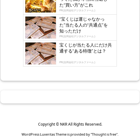
s
た“買い方”がこれ
by
lo
PR(合同会社デジタルファーム )
gly
“宝くじは運じゃなかっ
た”当たる人の“共通点”を
知っただけ
PR(合同会社デジタルファーム )
宝くじが当たる人にだけ共
通する“ある特徴”とは？
PR(合同会社デジタルファーム )
Copyright ©
NKR
All Rights Reserved.
WordPress Luxeritas Theme is provided by "
Thought is free
".