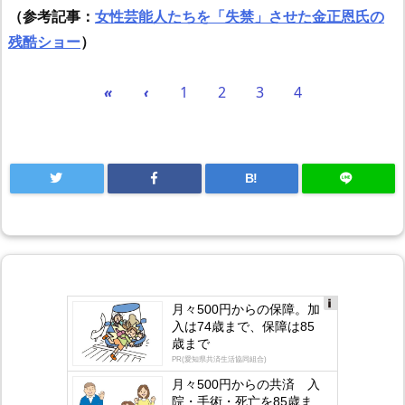
（参考記事：
女性芸能人たちを「失禁」させた金正恩氏の
残酷ショー
）
«
‹
1
2
3
4
B!
月々500円からの保障。加
Ad
入は74歳まで、保障は85
s
歳まで
by
lo
PR(愛知県共済生活協同組合)
gly
月々500円からの共済 入
院・手術・死亡を85歳ま