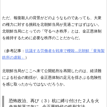
ただ、報復殺人の背景がどのようなものであっても、大衆
の権力に対する挑戦を北朝鮮当局が見過ごすはずはない。
北朝鮮当局にとっての「守るべき秩序」とは、金正恩体制
を維持するために必要な秩序のことだからだ。
（参考記事：
抗議する労働者を戦車で轢殺…北朝鮮「黄海製
鉄所の虐殺」
）
北朝鮮当局がここへ来て公開処刑を再開したのは、経済難
による社会の動揺が、金正恩体制の足元を揺さぶる危険性
を感じ取ったからではないだろうか。
恐怖政治、再び（３）杭に縛り付けた２人を火
炎放射器で灰に…金正恩時代の処刑方法