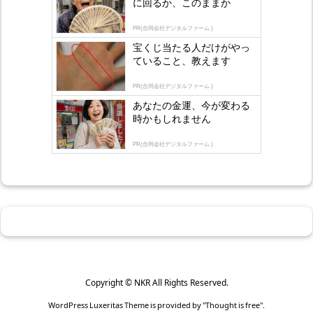
に回るか、このままか
s
by
lo
PR(合同会社デジタルファーム )
gly
宝くじ当たる人だけがやっ
ていること、教えます
PR(合同会社デジタルファーム )
あなたの金運、今が変わる
時かもしれません
PR(合同会社デジタルファーム )
Copyright ©
NKR
All Rights Reserved.
WordPress Luxeritas Theme is provided by "
Thought is free
".