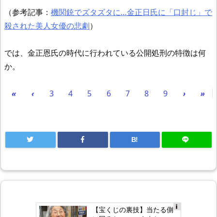
（参考記事：
機関銃でズタズタに…金正日氏に「口封じ」で
殺された美人女優の悲劇
）
では、金正恩氏の時代に行われている公開処刑の特徴は何
か。
«
‹
3
4
5
6
7
8
9
›
»
B!
【宝くじの裏技】当たる側
Ad