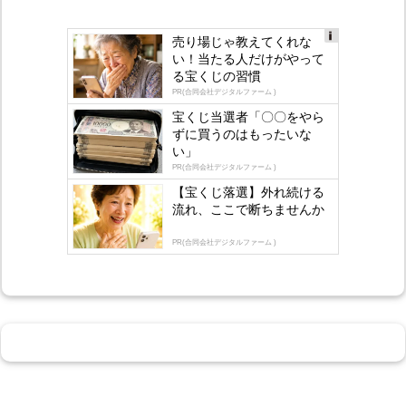
売り場じゃ教えてくれな
Ad
い！当たる人だけがやって
s
る宝くじの習慣
by
lo
PR(合同会社デジタルファーム )
gly
宝くじ当選者「〇〇をやら
ずに買うのはもったいな
い」
PR(合同会社デジタルファーム )
【宝くじ落選】外れ続ける
流れ、ここで断ちませんか
PR(合同会社デジタルファーム )