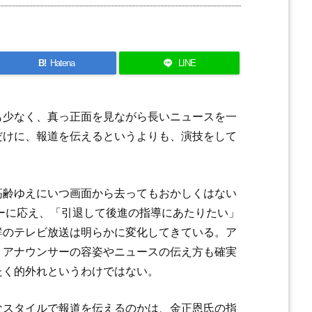
B!
Hatena
LINE
も少なく、真っ正面を見ながら長いニュースを一
だけに、報道を伝えるというよりも、演技をして
高齢ゆえにいつ画面から去ってもおかしくはない
ューに応え、「引退して後進の指導にあたりたい」
鮮のテレビ放送は明らかに変化してきている。ア
、アナウンサーの容姿やニュースの伝え方も確実
たく的外れというわけではない。
なスタイルで報道を伝えるのかは、金正恩氏の指