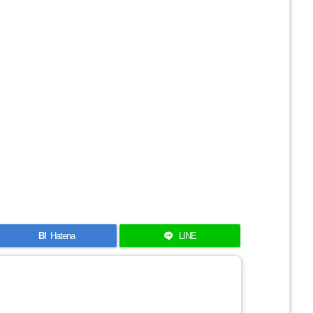
B!
Hatena
LINE