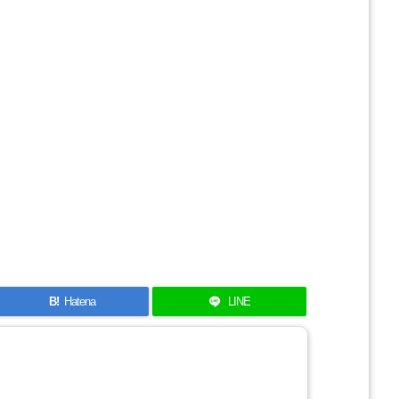
B!
Hatena
LINE