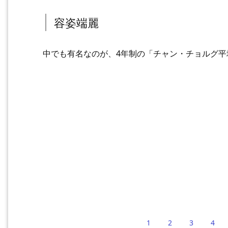
容姿端麗
中でも有名なのが、4年制の「チャン・チョルグ平
1
2
3
4