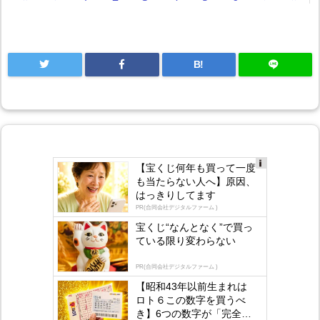
B!
【宝くじ何年も買って一度
Ad
も当たらない人へ】原因、
s
はっきりしてます
by
lo
PR(合同会社デジタルファーム )
gly
宝くじ“なんとなく”で買っ
ている限り変わらない
PR(合同会社デジタルファーム )
【昭和43年以前生まれは
ロト６この数字を買うべ
き】6つの数字が「完全一