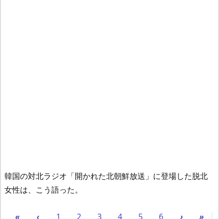
韓国の対北ラジオ「開かれた北朝鮮放送」に登場した脱北
女性は、こう語った。
«
‹
1
2
3
4
5
6
›
»