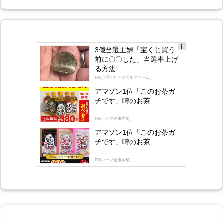
3億当選主婦「宝くじ買う
Ad
前に〇〇した」当選率上げ
s
る方法
by
lo
PR(合同会社デジタルファーム )
gly
アマゾン1位「このお茶ガ
チです」噂のお茶
PR(ハーブ健康本舗)
アマゾン1位「このお茶ガ
チです」噂のお茶
PR(ハーブ健康本舗)