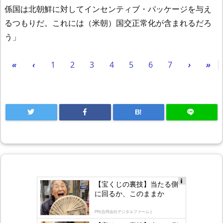
係国は北朝鮮に対してインセンティブ・パッケージを与え
るつもりだ。これには（米朝）国交正常化が含まれるだろ
う」
«
‹
1
2
3
4
5
6
7
›
»
B!
【宝くじの裏技】当たる側
Ad
に回るか、このままか
s
by
lo
PR(合同会社デジタルファーム )
gly