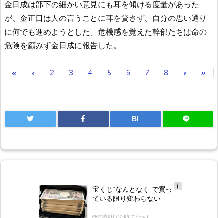
金日成は部下の細かい意見にも耳を傾ける度量があった
が、金正日は人の言うことに耳を貸さず、自分の思い通り
に何でも進めようとした。危機感を覚えた幹部たちは命の
危険を顧みず金日成に報告した。
«
‹
2
3
4
5
6
7
8
›
»
B!
宝くじ“なんとなく”で買っ
Ad
ている限り変わらない
s
by
lo
PR(合同会社デジタルファーム )