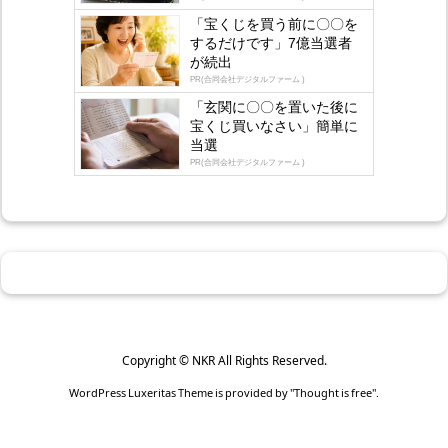
gly
「宝くじを買う前に〇〇を
するだけです」7億当選者
が続出
PR(合同会社デジタルファーム )
「玄関に〇〇を置いた後に
宝くじ買いなさい」簡単に
当選
PR(合同会社デジタルファーム )
Copyright ©
NKR
All Rights Reserved.
WordPress Luxeritas Theme is provided by "
Thought is free
".