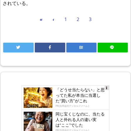
されている。
«
‹
1
2
3
B!
「どうせ当たらない」と思
Ad
ってた私が本当に当選し
s
た“買い方”がこれ
by
lo
PR(合同会社デジタルファーム )
gly
同じ宝くじなのに、当たる
人と外れる人の違い実
は“ここ”でした
PR(合同会社デジタルファーム )