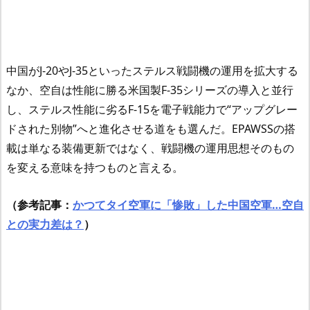
中国がJ-20やJ-35といったステルス戦闘機の運用を拡大する
なか、空自は性能に勝る米国製F-35シリーズの導入と並行
し、ステルス性能に劣るF-15を電子戦能力で“アップグレー
ドされた別物”へと進化させる道をも選んだ。EPAWSSの搭
載は単なる装備更新ではなく、戦闘機の運用思想そのもの
を変える意味を持つものと言える。
（参考記事：
かつてタイ空軍に「惨敗」した中国空軍…空自
との実力差は？
）