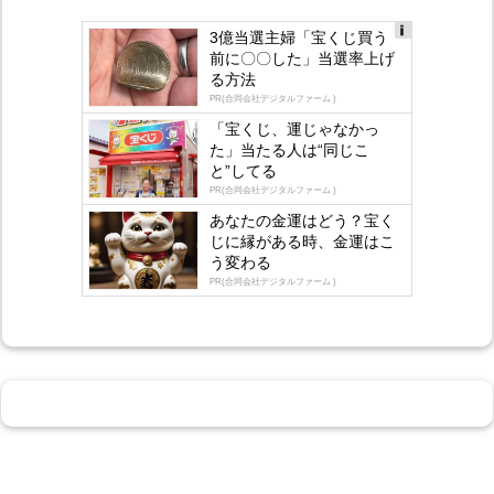
3億当選主婦「宝くじ買う
Ad
前に〇〇した」当選率上げ
s
る方法
by
lo
PR(合同会社デジタルファーム )
gly
「宝くじ、運じゃなかっ
た」当たる人は“同じこ
と”してる
PR(合同会社デジタルファーム )
あなたの金運はどう？宝く
じに縁がある時、金運はこ
う変わる
PR(合同会社デジタルファーム )