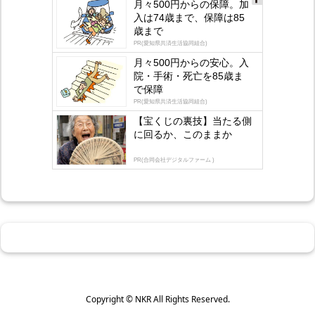
月々500円からの保障。加
Ad
入は74歳まで、保障は85
s
歳まで
by
lo
PR(愛知県共済生活協同組合)
gly
月々500円からの安心。入
院・手術・死亡を85歳ま
で保障
PR(愛知県共済生活協同組合)
【宝くじの裏技】当たる側
に回るか、このままか
PR(合同会社デジタルファーム )
Copyright ©
NKR
All Rights Reserved.