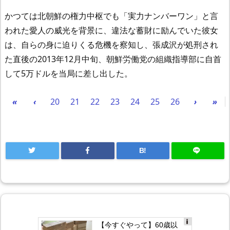
かつては北朝鮮の権力中枢でも「実力ナンバーワン」と言
われた愛人の威光を背景に、違法な蓄財に励んでいた彼女
は、自らの身に迫りくる危機を察知し、張成沢が処刑され
た直後の2013年12月中旬、朝鮮労働党の組織指導部に自首
して5万ドルを当局に差し出した。
«
‹
20
21
22
23
24
25
26
›
»
B!
【今すぐやって】60歳以
Ad