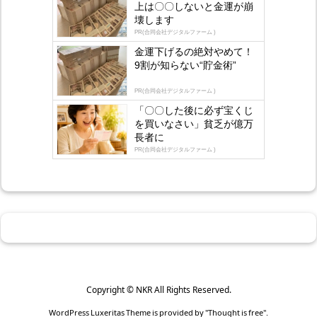
上は〇〇しないと金運が崩
s
壊します
by
lo
PR(合同会社デジタルファーム )
gly
金運下げるの絶対やめて！
9割が知らない“貯金術”
PR(合同会社デジタルファーム )
「〇〇した後に必ず宝くじ
を買いなさい」貧乏が億万
長者に
PR(合同会社デジタルファーム )
Copyright ©
NKR
All Rights Reserved.
WordPress Luxeritas Theme is provided by "
Thought is free
".