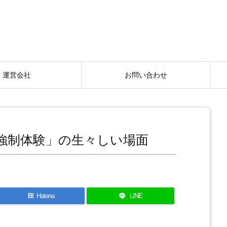
運営会社
お問い合わせ
強制体験」の生々しい場面
B!
Hatena
LINE