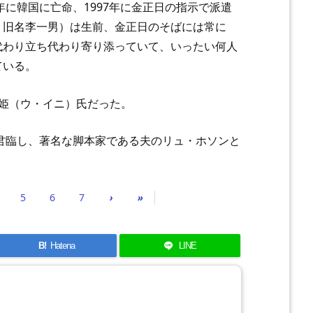
年に韓国に亡命、1997年に金正日の指示で派遣
、旧名李一男）は生前、金正日のそばには常に
代わり立ち代わり寄り添っていて、いったい何人
ている。
姫（ウ・イニ）氏だった。
て君臨し、著名な脚本家である夫のリュ・ホソンと
5
6
7
›
»
B!
Hatena
LINE