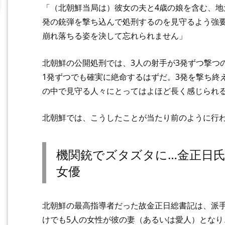
「（北朝鮮当局は）彼女の夫と4歳の娘を含む、地
発の銃弾を撃ち込んで処刑するのを見守るよう強要
崩れ落ちる姿を決して忘れられません」
北朝鮮の公開処刑では、3人の射手が3発ずつ撃つ
1発ずつでも確実に絶命するはずだ。3発を撃ち終
の中で見守る人々にとってはよほど長く感じられ
北朝鮮では、こうしたことが当たり前のように行
機関銃でズタズタに…金正日
女優
北朝鮮の最高指導者だった故金正日総書記は、派
けでも5人の女性が彼の妻（あるいは愛人）となり