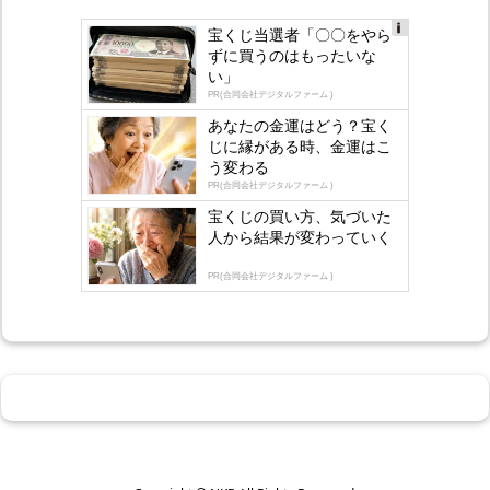
宝くじ当選者「〇〇をやら
Ad
ずに買うのはもったいな
s
い」
by
lo
PR(合同会社デジタルファーム )
gly
あなたの金運はどう？宝く
じに縁がある時、金運はこ
う変わる
PR(合同会社デジタルファーム )
宝くじの買い方、気づいた
人から結果が変わっていく
PR(合同会社デジタルファーム )