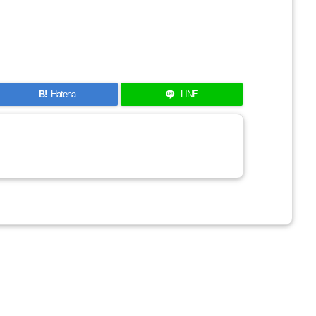
B!
Hatena
LINE