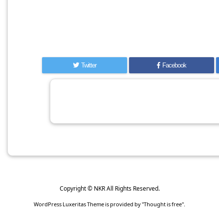
Twitter
Facebook
Copyright ©
NKR
All Rights Reserved.
WordPress Luxeritas Theme is provided by "
Thought is free
".