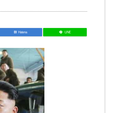
B!
Hatena
LINE