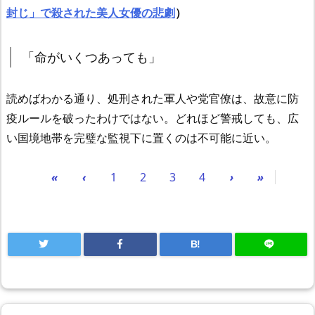
封じ」で殺された美人女優の悲劇
）
「命がいくつあっても」
読めばわかる通り、処刑された軍人や党官僚は、故意に防
疫ルールを破ったわけではない。どれほど警戒しても、広
い国境地帯を完璧な監視下に置くのは不可能に近い。
«
‹
1
2
3
4
›
»
B!