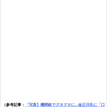
（参考記事：
「写真】機
関銃でズタズタに…金正日氏に「口