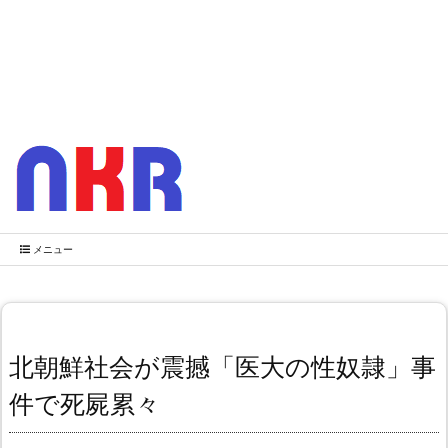
メニュー
北朝鮮社会が震撼「医大の性奴隷」事
件で死屍累々