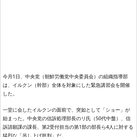
今月1日、中央党（朝鮮労働党中央委員会）の組織指導部
は、イルクン（幹部）全体を対象にした緊急講習会を開催
した。
一堂に会したイルクンの面前で、突如として「ショー」が
始まった。中央党の信訴処理部長のリ氏（50代中盤）、信
訴請願課の課長、第2受付担当の第1部の部長ら4人に対する
猛烈な「吊し上げ批判」だ。