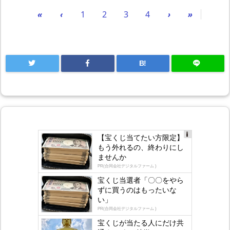
«
‹
1
2
3
4
›
»
B!
【宝くじ当てたい方限定】
Ad
もう外れるの、終わりにし
s
ませんか
by
lo
PR(合同会社デジタルファーム )
gly
宝くじ当選者「〇〇をやら
ずに買うのはもったいな
い」
PR(合同会社デジタルファーム )
宝くじが当たる人にだけ共