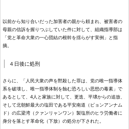
以前から知り合いだった加害者の親から頼まれ、被害者の
母親の信訴を握りつぶしていた件に対して、組織指導部は
「党と革命大衆の一心団結の根幹を揺らがす実例」と指
摘。
４日後に処刑
さらに、「人民大衆の声を黙殺した罪は、党の唯一指導体
系を破壊し、唯一指導体制を蝕む恐ろしい思想の毒素」で
あるとして、4人と家族に対して、更迭、平壌からの追放、
そして北朝鮮最大の塩田である平安南道（ピョンアンナム
ド）の広梁湾（クァンリャンワン）製塩所のヒラ労働者に
身分を落とす革命化（下放）の処分が下された。