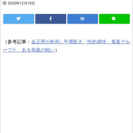
2020年12月19日
B!
（参考記事：
金正恩が処刑…平壌医大「性的虐待」鬼畜グル
ープと、ある母親の戦い
）