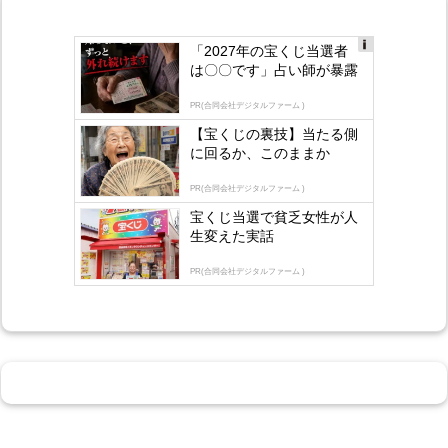
「2027年の宝くじ当選者
Ad
は〇〇です」占い師が暴露
s
by
lo
PR(合同会社デジタルファーム )
gly
【宝くじの裏技】当たる側
に回るか、このままか
PR(合同会社デジタルファーム )
宝くじ当選で貧乏女性が人
生変えた実話
PR(合同会社デジタルファーム )