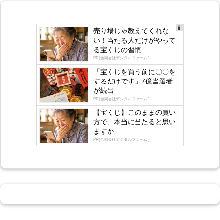
売り場じゃ教えてくれな
Ad
い！当たる人だけがやって
s
る宝くじの習慣
by
lo
PR(合同会社デジタルファーム )
gly
「宝くじを買う前に〇〇を
するだけです」7億当選者
が続出
PR(合同会社デジタルファーム )
【宝くじ】このままの買い
方で、本当に当たると思い
ますか
PR(合同会社デジタルファーム )