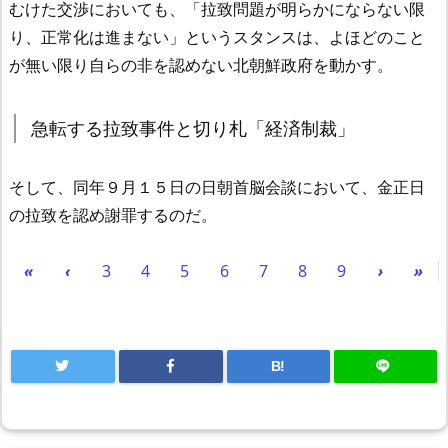
むけた交渉においても、「拉致問題が明らかにならない限
り、正常化は進まない」というスタンスは、よほどのこと
が無い限り自らの非を認めない北朝鮮政府を動かす。
急転する拉致事件と切り札「経済制裁」
そして、同年９月１５日の日朝首脳会談において、金正日
の拉致を認め謝罪するのだ。
«
‹
3
4
5
6
7
8
9
›
»
B!