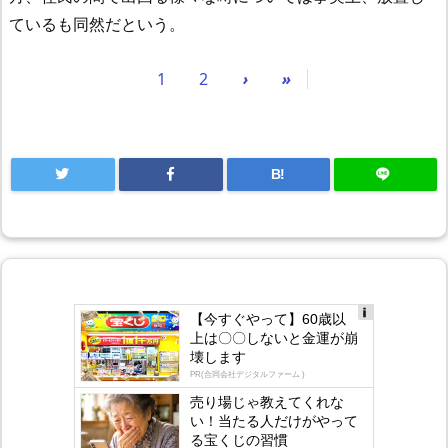
ているも同然だという。
1
2
›
»
B!
【今すぐやって】60歳以
Ad
上は〇〇しないと金運が崩
s
壊します
by
lo
PR(合同会社デジタルファーム )
gly
売り場じゃ教えてくれな
い！当たる人だけがやって
る宝くじの習慣