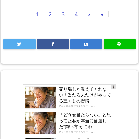
1
2
3
4
›
»
B!
売り場じゃ教えてくれな
Ad
い！当たる人だけがやって
s
る宝くじの習慣
by
lo
PR(合同会社デジタルファーム )
gly
「どうせ当たらない」と思
ってた私が本当に当選し
た“買い方”がこれ
PR(合同会社デジタルファーム )