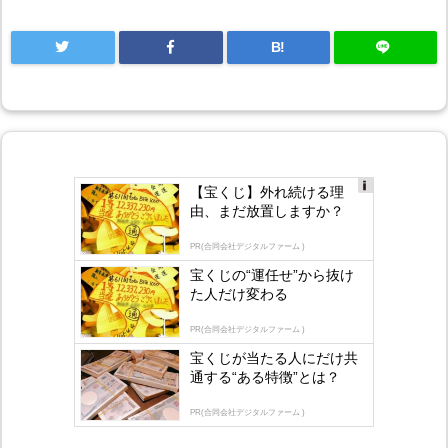
B!
【宝くじ】外れ続ける理
Ad
由、まだ放置しますか？
s
by
lo
PR(合同会社デジタルファーム )
gly
宝くじの“運任せ”から抜け
た人だけ変わる
PR(合同会社デジタルファーム )
宝くじが当たる人にだけ共
通する“ある特徴”とは？
PR(合同会社デジタルファーム )