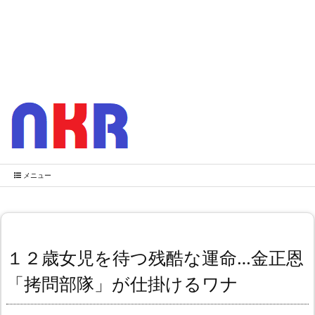
メニュー
１２歳女児を待つ残酷な運命…金正恩
「拷問部隊」が仕掛けるワナ