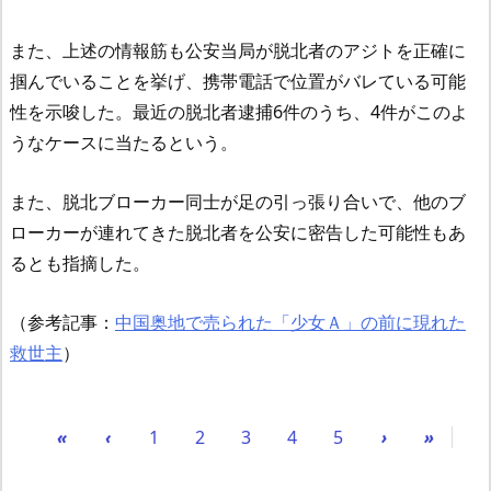
また、上述の情報筋も公安当局が脱北者のアジトを正確に
掴んでいることを挙げ、携帯電話で位置がバレている可能
性を示唆した。最近の脱北者逮捕6件のうち、4件がこのよ
うなケースに当たるという。
また、脱北ブローカー同士が足の引っ張り合いで、他のブ
ローカーが連れてきた脱北者を公安に密告した可能性もあ
るとも指摘した。
（参考記事：
中国奥地で売られた「少女Ａ」の前に現れた
救世主
）
«
‹
1
2
3
4
5
›
»