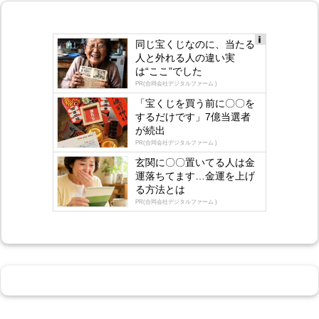
同じ宝くじなのに、当たる
Ad
人と外れる人の違い実
s
は“ここ”でした
by
lo
PR(合同会社デジタルファーム )
gly
「宝くじを買う前に〇〇を
するだけです」7億当選者
が続出
PR(合同会社デジタルファーム )
玄関に〇〇置いてる人は金
運落ちてます…金運を上げ
る方法とは
PR(合同会社デジタルファーム )