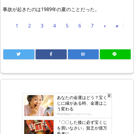
事故が起きたのは1989年の夏のことだった。
1
2
3
4
5
6
7
›
»
B!
あなたの金運はどう？宝く
Ad
じに縁がある時、金運はこ
s
う変わる
by
lo
PR(合同会社デジタルファーム )
gly
「〇〇した後に必ず宝くじ
を買いなさい」貧乏が億万
長者に