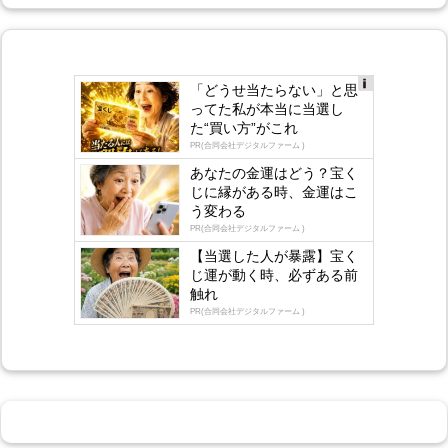
「どうせ当たらない」と思
Ad
ってた私が本当に当選し
s
た“買い方”がこれ
by
lo
PR(合同会社デジタルファーム )
gly
あなたの金運はどう？宝く
じに縁がある時、金運はこ
う変わる
PR(合同会社デジタルファーム )
【当選した人が暴露】宝く
じ運が動く時、必ずある前
触れ
PR(合同会社デジタルファーム )