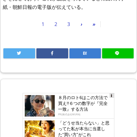
紙・朝鮮日報の電子版が伝えている。
1
2
3
›
»
B!
８月のロト6はこの方法で
Ad
買え!!６つの数字が『完全
s
一致』する方法
by
lo
PR(株式会社MURA)
gly
「どうせ当たらない」と思
ってた私が本当に当選し
た“買い方”がこれ