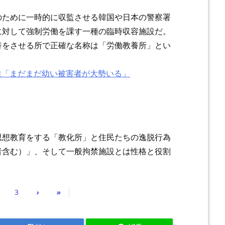
のために一時的に収監させる韓国や日本の警察署
に対して強制労働を課す一種の臨時収容施設だ。
養をさせる所で正確な名称は「労働教養所」とい
性「まだまだ幼い被害者が大勢いる」
思想教育をする「教化所」と住民たちの逸脱行為
者含む）」、そして一般拘禁施設とは性格と役割
3
›
»