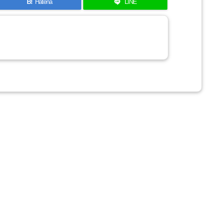
B!
Hatena
LINE