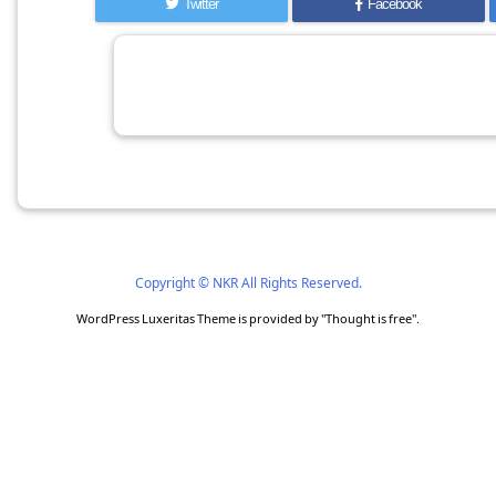
Twitter
Facebook
Copyright ©
NKR
All Rights Reserved.
WordPress Luxeritas Theme is provided by "
Thought is free
".