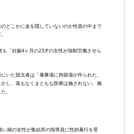
体のどこかに金を隠していないのか性器の中まで
言。
者も「妊娠4ヶ月の23才の女性が強制労働させら
所にいた脱北者は「養豚場に拘留場が作られた。
しかし、薬もなくまともな医療は施されない。施
した。
「賄い婦の女性が集結所の指導員に性的暴行を受