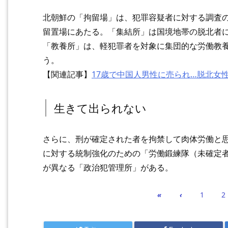
北朝鮮の「拘留場」は、犯罪容疑者に対する調査
留置場にあたる。「集結所」は国境地帯の脱北者
「教養所」は、軽犯罪者を対象に集団的な労働教
う。
【関連記事】
17歳で中国人男性に売られ…脱北女
生きて出られない
さらに、刑が確定された者を拘禁して肉体労働と
に対する統制強化のための「労働鍛練隊（未確定
が異なる「政治犯管理所」がある。
«
‹
1
2