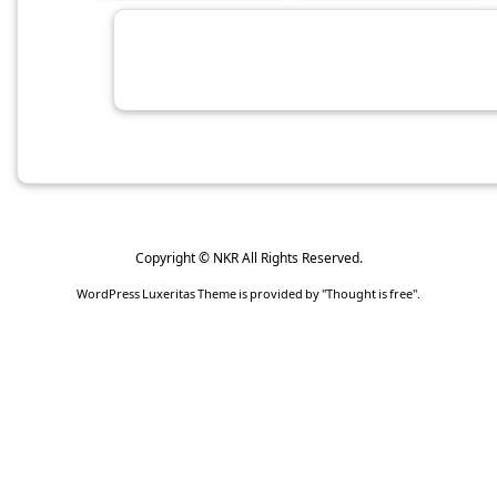
Copyright ©
NKR
All Rights Reserved.
WordPress Luxeritas Theme is provided by "
Thought is free
".