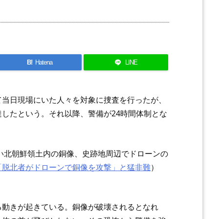
B!
Hatena
LINE
て当日現場にいた人々を対象に捜査を行ったが、
したという。それ以降、警備が24時間体制とな
近い北朝鮮領土内の銅像、史跡地周辺でドローンの
「脱北者がドローンで銅像を攻撃」と猛非難
）
る動きが起きている。銅像が破壊されるとなれ