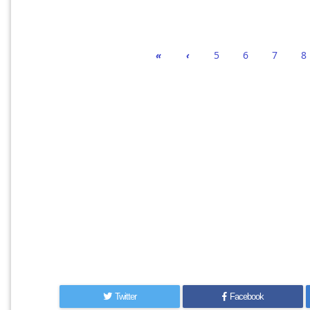
«
‹
5
6
7
8
Twitter
Facebook