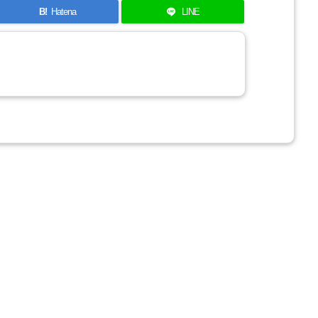
B!
Hatena
LINE