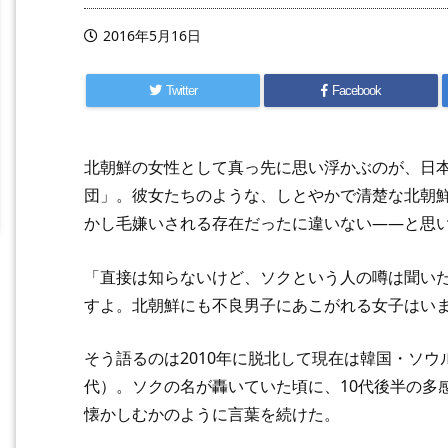
2016年5月16日
Twitter
Facebook
北朝鮮の女性として真っ先に思い浮かぶのが、日
団」。彼女たちのような、しとやかで清楚な北朝
かし毛嫌いされる存在だったに違いない——と思
「直接は知らないけど、ソクという人の噂は聞い
すよ。北朝鮮にも不良男子にあこがれる女子はい
そう語るのは2010年に脱北して現在は韓国・ソウ
代）。ソクの名が轟いていた頃に、10代後半の多
懐かしむかのように言葉を続けた。