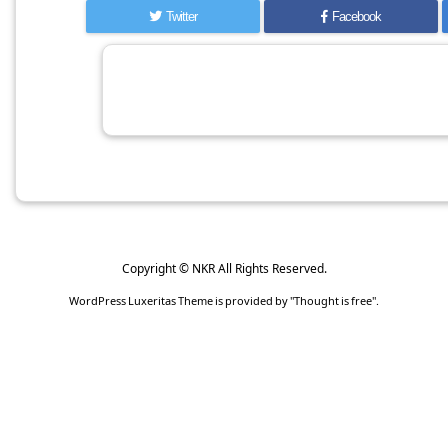
Twitter
Facebook
Copyright ©
NKR
All Rights Reserved.
WordPress Luxeritas Theme is provided by "
Thought is free
".