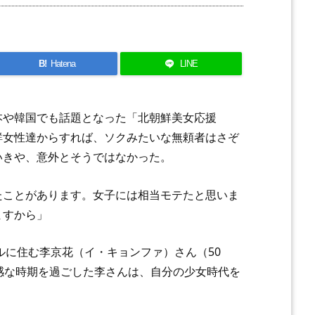
B!
Hatena
LINE
本や韓国でも話題となった「北朝鮮美女応援
鮮女性達からすれば、ソクみたいな無頼者はさぞ
いきや、意外とそうではなかった。
たことがあります。女子には相当モテたと思いま
ますから」
ルに住む李京花（イ・キョンファ）さん（50
感な時期を過ごした李さんは、自分の少女時代を