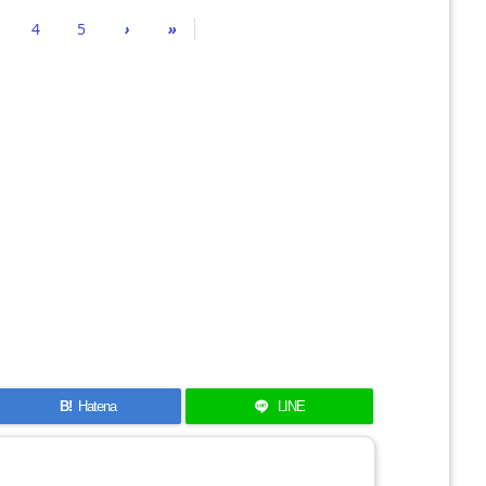
4
5
›
»
B!
Hatena
LINE