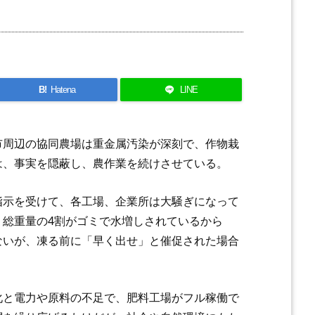
B!
Hatena
LINE
市周辺の協同農場は重金属汚染が深刻で、作物栽
は、事実を隠蔽し、農作業を続けさせている。
指示を受けて、各工場、企業所は大騒ぎになって
、総重量の4割がゴミで水増しされているから
ないが、凍る前に「早く出せ」と催促された場合
化と電力や原料の不足で、肥料工場がフル稼働で