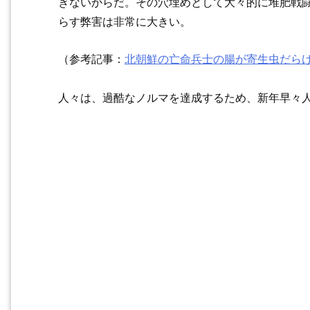
きないからだ。その穴埋めとして大々的に堆肥戦
らす弊害は非常に大きい。
（参考記事：
北朝鮮の亡命兵士の腸が寄生虫だら
人々は、過酷なノルマを達成するため、新年早々