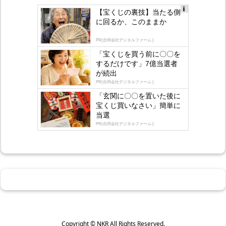
【宝くじの裏技】当たる側
Ad
に回るか、このままか
s
by
lo
PR(合同会社デジタルファーム )
gly
「宝くじを買う前に〇〇を
するだけです」7億当選者
が続出
PR(合同会社デジタルファーム )
「玄関に〇〇を置いた後に
宝くじ買いなさい」簡単に
当選
PR(合同会社デジタルファーム )
Copyright ©
NKR
All Rights Reserved.