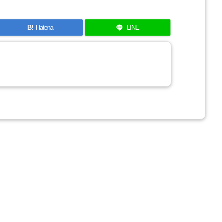
B!
Hatena
LINE