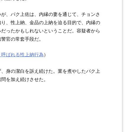
いが、パク上佐は、内縁の妻を通じて、チョンさ
知り、性上納、金品の上納を迫る目的で、内縁の
ルだったかもしれないということだ。容疑者から
徳警官の常套手段だ。
と呼ばれる性上納行為
）
ず、身の潔白を訴え続けた。業を煮やしたパク上
拷問を加え続けさせた。