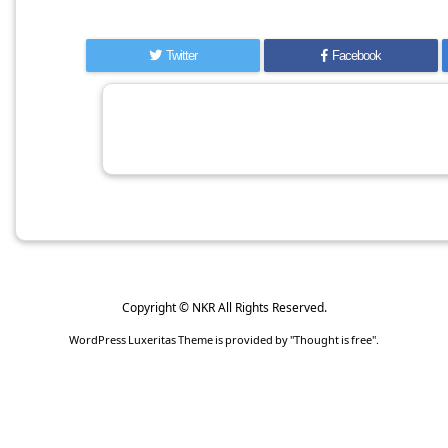
Twitter
Facebook
Copyright ©
NKR
All Rights Reserved.
WordPress Luxeritas Theme is provided by "
Thought is free
".