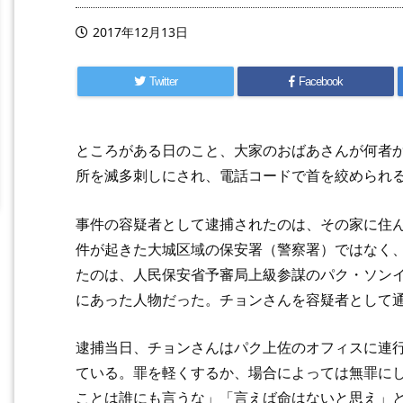
2017年12月13日
Twitter
Facebook
ところがある日のこと、大家のおばあさんが何者か
所を滅多刺しにされ、電話コードで首を絞められ
事件の容疑者として逮捕されたのは、その家に住
件が起きた大城区域の保安署（警察署）ではなく
たのは、人民保安省予審局上級参謀のパク・ソン
にあった人物だった。チョンさんを容疑者として
逮捕当日、チョンさんはパク上佐のオフィスに連
ている。罪を軽くするか、場合によっては無罪に
ことは誰にも言うな」「言えば命はないと思え」