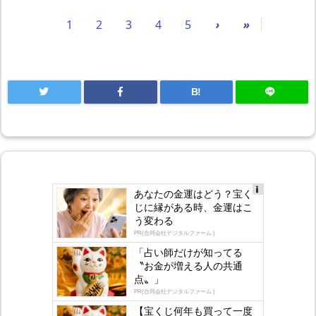
1
2
3
4
5
›
»
B!
あなたの金運はどう？宝く
Ad
じに縁がある時、金運はこ
s
う変わる
by
lo
PR(合同会社デジタルファーム )
gly
「占い師だけが知ってる
〝お金が増える人の共通
点〟」
PR(合同会社デジタルファーム )
【宝くじ何年も買って一度