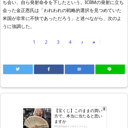
ち会い、自ら発射命令を下したという。ICBMの発射に立ち
会った金正恩氏は「われわれの戦略的選択を見つめていた
米国が非常に不快であっただろう」と述べながら、次のよ
うに強調した。
1
2
3
4
›
»
B!
【宝くじ】このままの買い
Ad
方で、本当に当たると思い
s
ますか
by
lo
PR(合同会社デジタルファーム )