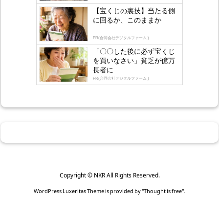
gly
【宝くじの裏技】当たる側
に回るか、このままか
PR(合同会社デジタルファーム )
「〇〇した後に必ず宝くじ
を買いなさい」貧乏が億万
長者に
PR(合同会社デジタルファーム )
Copyright ©
NKR
All Rights Reserved.
WordPress Luxeritas Theme is provided by "
Thought is free
".