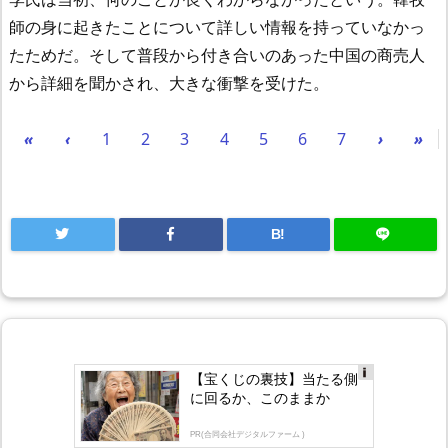
師の身に起きたことについて詳しい情報を持っていなかっ
たためだ。そして普段から付き合いのあった中国の商売人
から詳細を聞かされ、大きな衝撃を受けた。
«
‹
1
2
3
4
5
6
7
›
»
B!
【宝くじの裏技】当たる側
Ad
に回るか、このままか
s
by
lo
PR(合同会社デジタルファーム )
gly