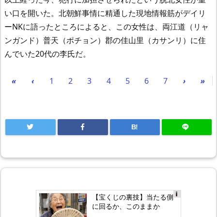
い口を開いた。北朝鮮事情に精通した現地情報筋がデイリ
ーNKに語ったところによると、この女性は、両江道（リャ
ンガンド）普天（ポチョン）郡の佳山里（カサンリ）に住
んでいた20代の李氏だ。
«
‹
1
2
3
4
5
6
7
›
»
B!
【宝くじの裏技】当たる側
Ad
に回るか、このままか
s
by