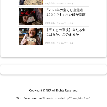
lo
PR(合同会社デジタルファーム )
gly
「2027年の宝くじ当選者
は〇〇です」占い師が暴露
PR(合同会社デジタルファーム )
【宝くじの裏技】当たる側
に回るか、このままか
PR(合同会社デジタルファーム )
Copyright ©
NKR
All Rights Reserved.
WordPress Luxeritas Theme is provided by "
Thought is free
".