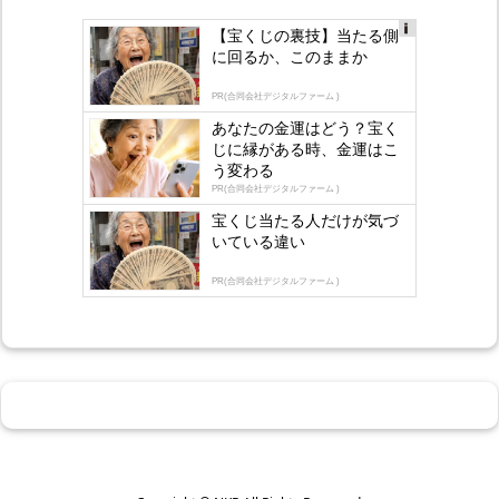
【宝くじの裏技】当たる側
Ad
に回るか、このままか
s
by
lo
PR(合同会社デジタルファーム )
gly
あなたの金運はどう？宝く
じに縁がある時、金運はこ
う変わる
PR(合同会社デジタルファーム )
宝くじ当たる人だけが気づ
いている違い
PR(合同会社デジタルファーム )