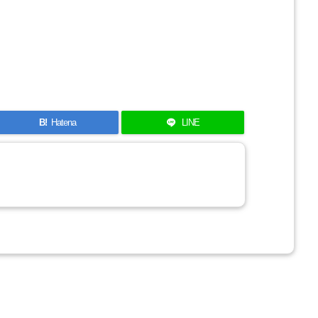
B!
Hatena
LINE