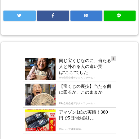
B!
同じ宝くじなのに、当たる
Ad
人と外れる人の違い実
s
は“ここ”でした
by
lo
PR(合同会社デジタルファーム )
gly
【宝くじの裏技】当たる側
に回るか、このままか
PR(合同会社デジタルファーム )
アマゾン1位の実績！380
円で5日間お試し。
PR(ハーブ健康本舗)