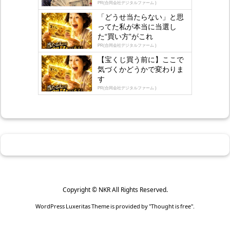
lo
PR(合同会社デジタルファーム )
gly
「どうせ当たらない」と思
ってた私が本当に当選し
た“買い方”がこれ
PR(合同会社デジタルファーム )
【宝くじ買う前に】ここで
気づくかどうかで変わりま
す
PR(合同会社デジタルファーム )
Copyright ©
NKR
All Rights Reserved.
WordPress Luxeritas Theme is provided by "
Thought is free
".