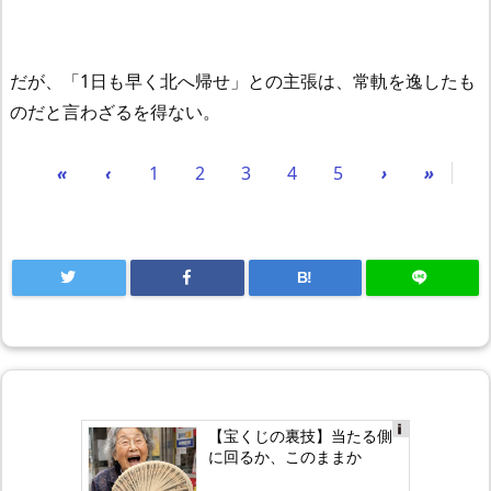
だが、「1日も早く北へ帰せ」との主張は、常軌を逸したも
のだと言わざるを得ない。
«
‹
1
2
3
4
5
›
»
B!
【宝くじの裏技】当たる側
Ad
に回るか、このままか
s
by