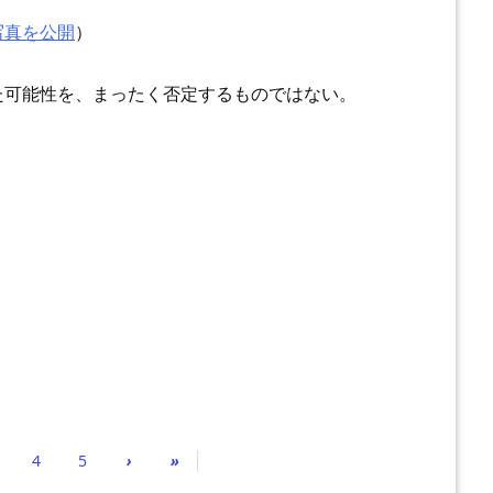
写真を公開
）
た可能性を、まったく否定するものではない。
4
5
›
»