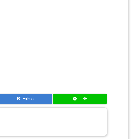
B!
Hatena
LINE