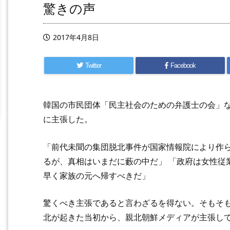
驚きの声
2017年4月8日
Twitter
Facebook
韓国の市民団体「民主社会のための弁護士の会」
に主張した。
「前代未聞の集団脱北事件が国家情報院により作
るが、真相はいまだに藪の中だ」 「政府は女性従
早く家族の元へ帰すべきだ」
驚くべき主張であると言わざるを得ない。そもそ
北が起きた当初から、親北朝鮮メディアが主張し