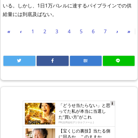
いる。しかし、1日1万バレルに達するパイプラインでの供
給量には到底及ばない。
«
‹
1
2
3
4
5
6
7
›
»
B!
「どうせ当たらない」と思
Ad
ってた私が本当に当選し
s
た“買い方”がこれ
by
lo
PR(合同会社デジタルファーム )
gly
【宝くじの裏技】当たる側
に回るか、このままか